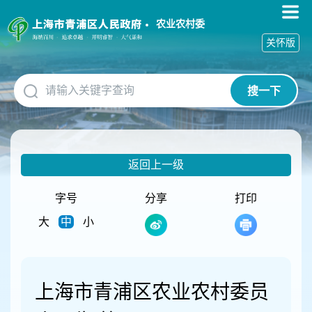
无
障
农业农村委
碍
关怀版
操
作
说
搜一下
明
跳
转
到
网
返回上一级
站
导
航
字号
分享
打印
区
大
中
小
跳
转
到
主
要
上海市青浦区农业农村委员
内