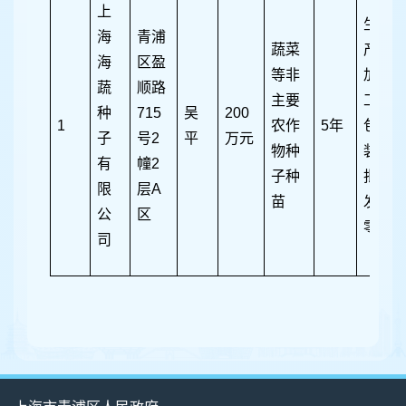
上
生
海
青浦
蔬菜
产、
海
区盈
等非
加
蔬
顺路
主要
工、
种
715
吴
200
1
农作
5年
包
子
号2
平
万元
物种
装、
有
幢2
子种
批
限
层A
苗
发、
公
区
零售
司