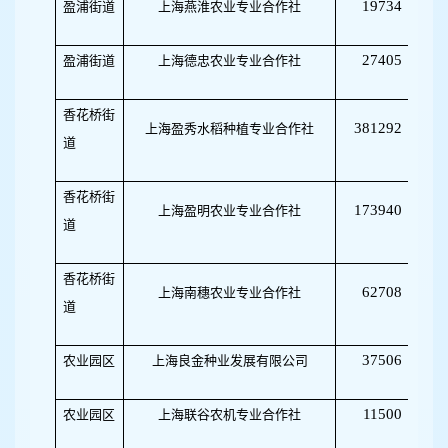
19734
盈浦街道
上海燕淮农业专业合作社
50
27405
盈浦街道
上海德忠农业专业合作社
50
香花桥街
381292
上海盈秀水稻种植专业合作社
32
道
香花桥街
173940
上海盈明农业专业合作社
50
道
香花桥街
62708
上海南穗农业专业合作社
50
道
37506
农业园区
上海良金种业发展有限公司
50
11500
农业园区
上海联谷农机专业合作社
03