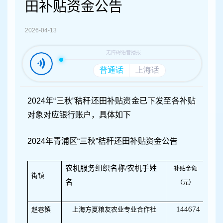
容
田补贴资金公告
区
域
2026-04-13
2024年“三秋”秸秆还田补贴资金已下发至各补贴
对象对应银行账户，具体如下
2024年青浦区“三秋”秸秆还田补贴资金公告
农机服务组织名称/农机手姓
补贴金额
街镇
名
（元）
144674
赵巷镇
上海方夏粮友农业专业合作社
32