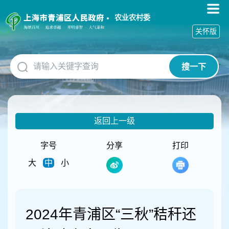
无
障
农业农村委
碍
关怀版
操
作
说
搜一下
明
跳
转
到
网
返回上一级
站
导
航
字号
分享
打印
区
大
中
小
跳
转
到
主
要
2024年青浦区“三秋”秸秆还
内