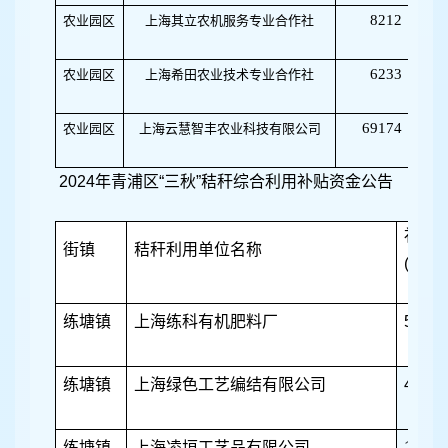
8212
农业园区
上海其立农机服务专业合作社
50
6233
农业园区
上海希田农业技术专业合作社
50
69174
农业园区
上海云慧智丰农业科技有限公司
09
2024年青浦区“三秋”秸秆综合利用补贴资金公告
补贴
街镇
秸秆利用单位名称
(元)
练塘镇
上海练科有机肥料厂
5178
练塘镇
上海绿色工艺编结有限公司
4088
练塘镇
上海凌垣工艺品有限公司
1328