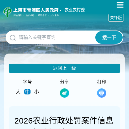
无
障
农业农村委
碍
关怀版
操
作
说
搜一下
明
跳
转
到
网
返回上一级
站
导
航
字号
分享
打印
区
大
中
小
跳
转
到
主
要
2026农业行政处罚案件信息
内