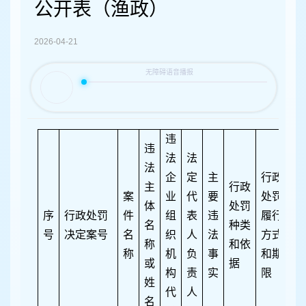
容
公开表（渔政）
区
域
2026-04-21
违
违
法
法
法
企
定
主
行政
主
行政
案
业
代
要
处罚
体
处罚
序
行政处罚
件
组
表
违
履行
名
种类
号
决定案号
名
织
人
法
方式
称
和依
称
机
负
事
和期
或
据
构
责
实
限
姓
代
人
名