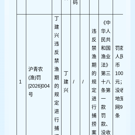
码
丁
《中
建
违
华人
兴
反
民共
违
禁
和国
罚款
反
渔
渔业
人民
禁
期
法》
币
沪青农
渔
丁
的
第三
1000
(渔)罚
期
1
建
/
/
规
十八
元；
[2026]004
的
兴
定
条第
没收
号
规
进
一
地笼
2
定
行
款
网9
进
捕
罚
条
行
捞
款、
捕
案
没收