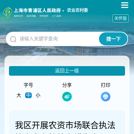
无
障
农业农村委
碍
关怀版
操
作
说
搜一下
明
跳
转
到
网
返回上一级
站
导
航
字号
分享
打印
区
大
中
小
跳
转
到
主
要
我区开展农资市场联合执法
内