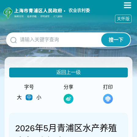
无
障
农业农村委
碍
关怀版
操
作
说
搜一下
明
跳
转
到
网
返回上一级
站
导
航
字号
分享
打印
区
大
中
小
跳
转
到
主
要
2026年5月青浦区水产养殖
内