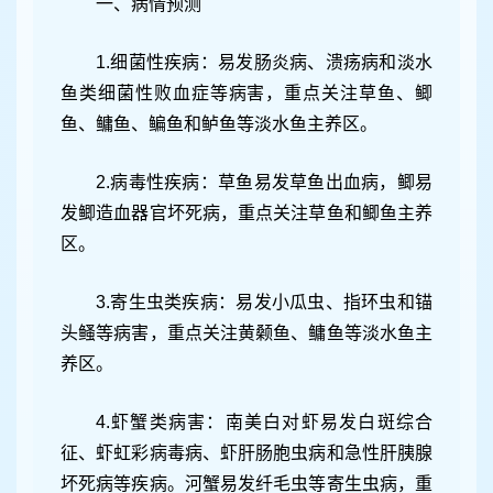
一、病情预测
1.细菌性疾病：易发肠炎病、溃疡病和淡水
鱼类细菌性败血症等病害，重点关注草鱼、鲫
鱼、鳙鱼、鳊鱼和鲈鱼等淡水鱼主养区。
2.病毒性疾病：草鱼易发草鱼出血病，鲫易
发鲫造血器官坏死病，重点关注草鱼和鲫鱼主养
区。
3.寄生虫类疾病：易发小瓜虫、指环虫和锚
头鳋等病害，重点关注黄颡鱼、鳙鱼等淡水鱼主
养区。
4.虾蟹类病害：南美白对虾易发白斑综合
征、虾虹彩病毒病、虾肝肠胞虫病和急性肝胰腺
坏死病等疾病。河蟹易发纤毛虫等寄生虫病，重