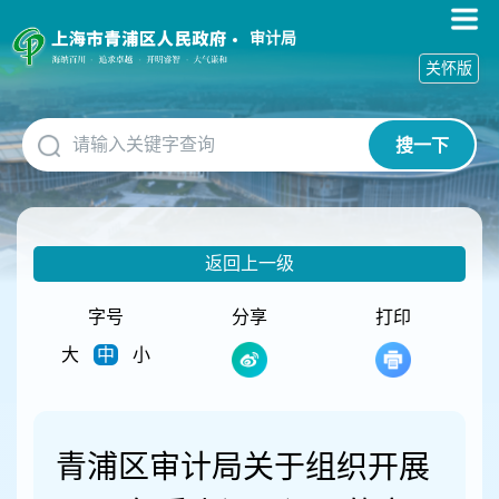
无
障
审计局
碍
关怀版
操
作
说
搜一下
明
跳
转
到
网
返回上一级
站
导
航
字号
分享
打印
区
大
中
小
跳
转
到
主
要
青浦区审计局关于组织开展
内