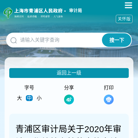
无
障
审计局
碍
关怀版
操
作
说
搜一下
明
跳
转
到
网
返回上一级
站
导
航
字号
分享
打印
区
大
中
小
跳
转
到
主
要
青浦区审计局关于2020年审
内