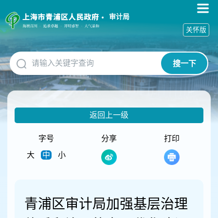
无
障
审计局
碍
关怀版
操
作
说
搜一下
明
跳
转
到
网
返回上一级
站
导
航
字号
分享
打印
区
大
中
小
跳
转
到
主
要
青浦区审计局加强基层治理
内