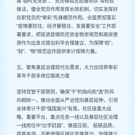
建“临时党支部”、“党员楼组志愿服务队”等经验
做法，健全党员作用发挥长效机制，切实发挥好
在职党员的“审彩”先锋模范作用。全面贯彻落实
“疫情要防住、经济要稳住、发展要安全”工作部
署要求，把促进疫情防控资金物资规范和高效使
用作为出发点提出科学合理建议，为保障“权”、
“财”、“物”规范运作提供审计保障力量。
五、聚焦基层治理现代化需求，大力加培养审彩
青年干部多岗位锻炼力度
坚持党管干部原则，确保“干”的指向和“选”的风
向相统一，推动全面从严治党向基层延伸，引领
全体审计干部“强国复兴”有我，在区级重大战
略、重要平台、重点任务一线以及基层社区治理
一线岗位中“比学赶超”、墩苗压担、 砥砺品质、
提高本领。不断增强区域化党建意识，加强建立