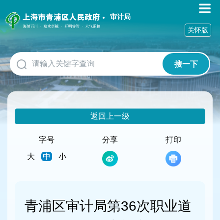
无
障
审计局
碍
关怀版
操
作
说
搜一下
明
跳
转
到
网
返回上一级
站
导
航
字号
分享
打印
区
大
中
小
跳
转
到
主
要
青浦区审计局第36次职业道
内