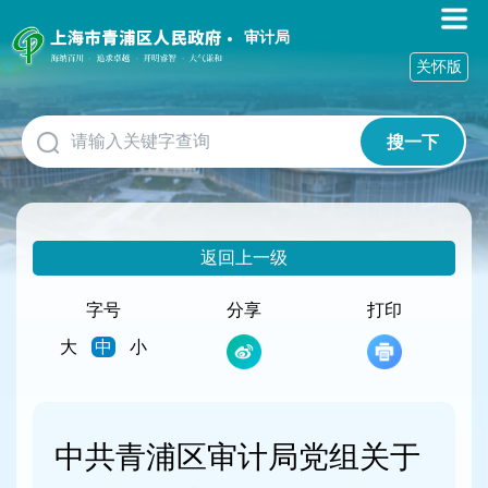
无
障
审计局
碍
关怀版
操
作
说
搜一下
明
跳
转
到
网
返回上一级
站
导
航
字号
分享
打印
区
大
中
小
跳
转
到
主
要
中共青浦区审计局党组关于
内