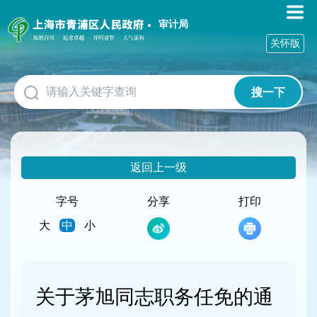
无
障
审计局
碍
关怀版
操
作
说
搜一下
明
跳
转
到
网
返回上一级
站
导
航
字号
分享
打印
区
大
中
小
跳
转
到
主
要
关于茅旭同志职务任免的通
内