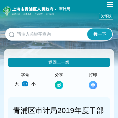
无
障
审计局
碍
关怀版
操
作
说
搜一下
明
跳
转
到
网
返回上一级
站
导
航
字号
分享
打印
区
大
中
小
跳
转
到
主
要
青浦区审计局2019年度干部
内