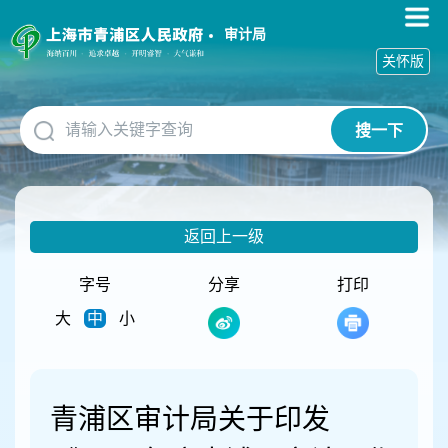
无
障
审计局
碍
关怀版
操
作
说
搜一下
明
跳
转
到
网
返回上一级
站
导
航
字号
分享
打印
区
大
中
小
跳
转
到
主
要
青浦区审计局关于印发
内