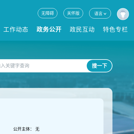
无障碍
关怀版
语言
工作动态
政务公开
政民互动
特色专栏
搜一下
公开主体：
无