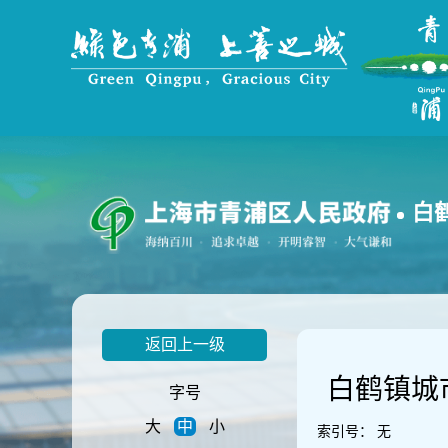
无
障
碍
操
作
说
明
跳
转
到
白
网
站
导
航
区
跳
返回上一级
转
到
白鹤镇城
主
字号
要
大
中
小
内
索引号：
无