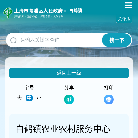
无
障
白鹤镇
碍
关怀版
操
作
说
搜一下
明
跳
转
到
网
返回上一级
站
导
航
字号
分享
打印
区
大
中
小
跳
转
到
主
要
白鹤镇农业农村服务中心
内