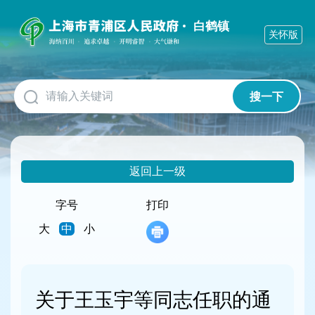
无
障
白鹤镇
关怀版
碍
操
作
说
明
搜一下
跳
转
到
网
站
返回上一级
导
航
字号
打印
区
跳
大
中
小
转
到
主
要
关于王玉宇等同志任职的通
内