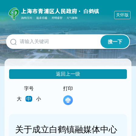
无
障
白鹤镇
关怀版
碍
操
作
说
明
搜一下
跳
转
到
网
站
返回上一级
导
航
字号
打印
区
跳
大
中
小
转
到
主
要
关于成立白鹤镇融媒体中心
内