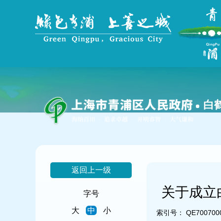
无
障
碍
操
作
说
明
跳
转
到
白
网
站
导
航
区
跳
返回上一级
转
到
关于成立
主
字号
要
大
中
小
内
索引号：
QE7007000