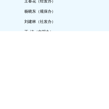
王春花（经发办）
杨晓东（规保办）
刘建林（社发办）
王
洁（文明办）
谢
莉（信访办）
陈金林（综治办）
胡玉龙（河长办）
王勤龙（拆违办）
唐国平（减量办）
朱洪弟（安管中心）
陈菊明（网格化中心）