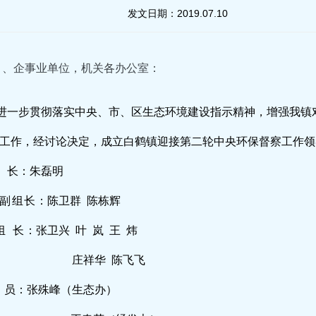
发文日期：
2019.07.10
）、企事业单位，机关各办公室：
进一步贯彻落实中央、市、区生态环境建设指示精神，增强我镇
工作，经讨论决定，成立白鹤镇迎接第二轮中央环保督察工作领
长
：朱磊明
副组长
：陈卫群
陈栋辉
组
长
：张卫兴
叶
岚
王
炜
庄祥华
陈飞飞
员：张殊峰（生态办）