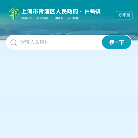
无
障
白鹤镇
关怀版
碍
操
作
说
明
搜一下
跳
转
到
网
站
导
航
区
跳
转
到
主
要
内