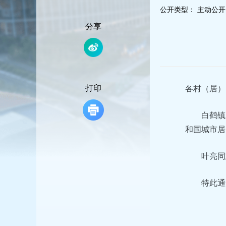
容
公开类型：
主动公开
区
域
分享
打印
各村（居）
白鹤镇
和国城市居
叶亮同
特此通