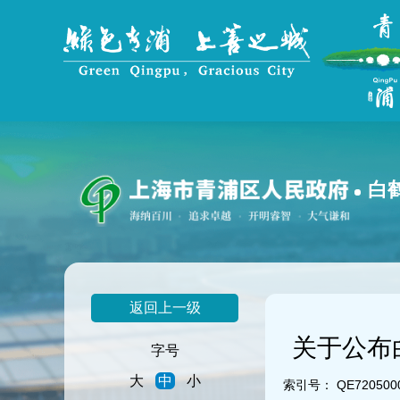
无
障
碍
操
作
说
明
跳
转
到
白
网
站
导
航
区
跳
返回上一级
转
到
关于公布
主
字号
要
大
中
小
内
索引号：
QE7205000