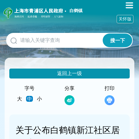
无
障
白鹤镇
碍
关怀版
操
作
说
搜一下
明
跳
转
到
网
返回上一级
站
导
航
字号
分享
打印
区
大
中
小
跳
转
到
主
要
关于公布白鹤镇新江社区居
内