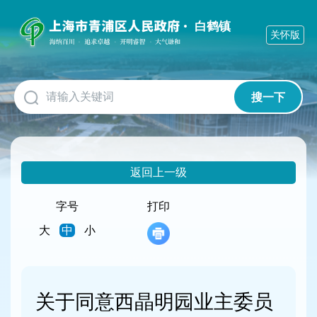
无
障
白鹤镇
关怀版
碍
操
作
说
明
搜一下
跳
转
到
网
站
返回上一级
导
航
字号
打印
区
跳
大
中
小
转
到
主
要
关于同意西晶明园业主委员
内