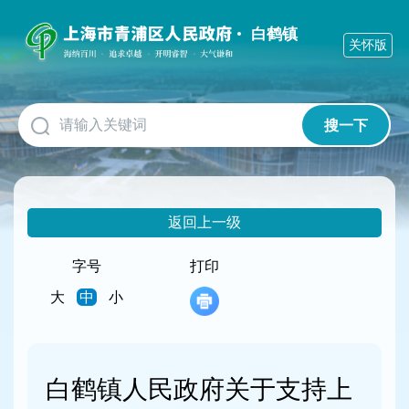
无
障
白鹤镇
关怀版
碍
操
作
说
明
搜一下
跳
转
到
网
站
返回上一级
导
航
字号
打印
区
跳
大
中
小
转
到
主
要
白鹤镇人民政府关于支持上
内