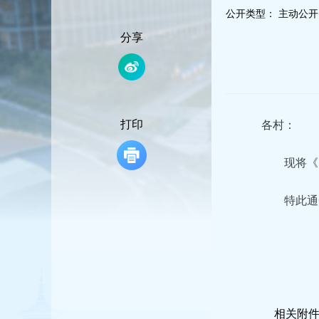
容
公开类型：
主动公开
区
域
分享
打印
各村：
现将《
特此通
相关附