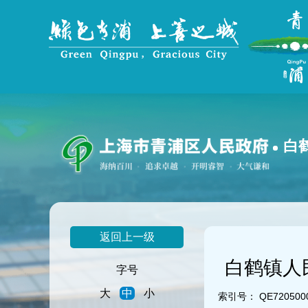
无
障
碍
操
作
说
明
跳
转
到
白
网
站
导
航
区
跳
返回上一级
转
到
白鹤镇人
主
字号
要
大
中
小
内
索引号：
QE7205000