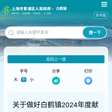
无
障
白鹤镇
碍
关怀版
操
作
说
搜一下
明
跳
转
到
网
返回上一级
站
导
航
字号
分享
打印
区
大
中
小
跳
转
到
主
要
关于做好白鹤镇2024年度献
内