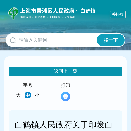
无
障
白鹤镇
关怀版
碍
操
作
说
明
搜一下
跳
转
到
网
站
返回上一级
导
航
字号
打印
区
跳
大
中
小
转
到
主
要
白鹤镇人民政府关于印发白
内