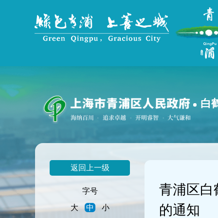
无
障
碍
操
作
说
明
跳
转
到
白
网
站
导
航
区
跳
返回上一级
转
到
青浦区白
主
字号
要
的通知
大
中
小
内