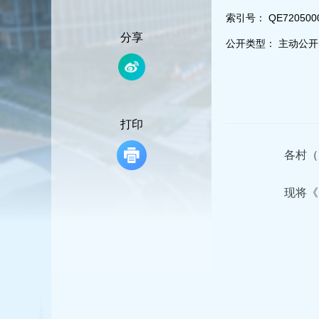
容
区
索引号：
QE720500
域
分享
公开类型：
主动公开
打印
各村（
现将《