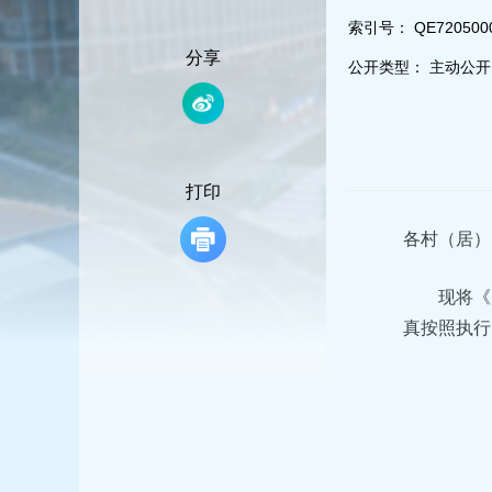
容
区
索引号：
QE720500
域
分享
公开类型：
主动公开
打印
各村（居）
现将《
真按照执行