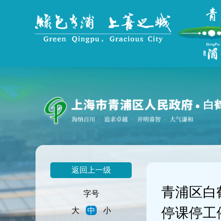
无
障
碍
操
作
说
明
跳
转
到
白
网
站
导
航
区
跳
返回上一级
转
到
青浦区白
主
字号
要
停课停工
大
中
小
内