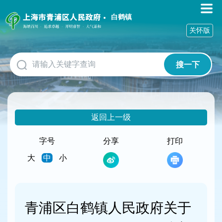
无
障
白鹤镇
碍
关怀版
操
作
说
搜一下
明
跳
转
到
网
返回上一级
站
导
航
字号
分享
打印
区
大
中
小
跳
转
到
主
要
青浦区白鹤镇人民政府关于
内