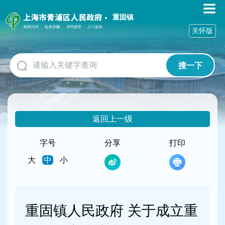
无
障
重固镇
碍
关怀版
操
作
说
搜一下
明
跳
转
到
网
返回上一级
站
导
航
字号
分享
打印
区
大
中
小
跳
转
到
主
要
重固镇人民政府 关于成立重
内