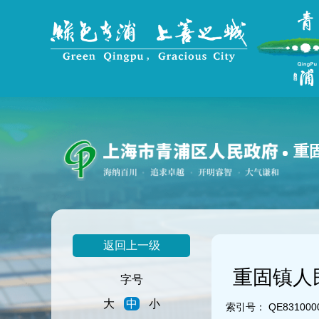
无
障
碍
操
作
说
明
跳
转
到
重
网
站
导
航
区
跳
返回上一级
转
到
重固镇人
主
字号
要
大
中
小
内
索引号：
QE8310000