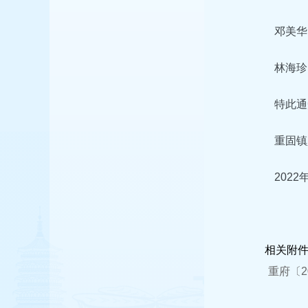
邓美华
林海珍
特此通
重固镇
2022
相关附
重府〔2