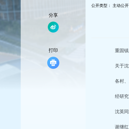
容
公开类型：
主动公开
区
域
分享
打印
重固镇
关于沈
各村、
经研究
沈英同
谢继红