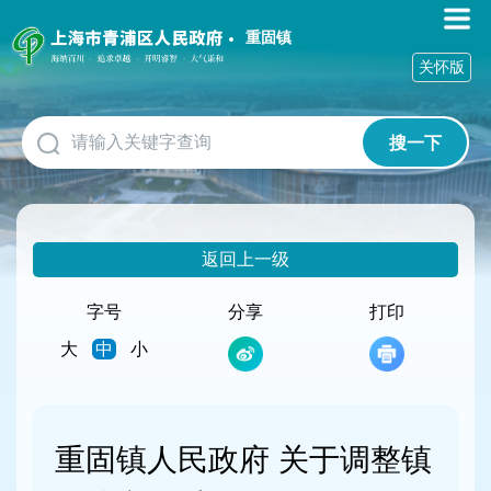
无
障
重固镇
碍
关怀版
操
作
说
搜一下
明
跳
转
到
网
返回上一级
站
导
航
字号
分享
打印
区
大
中
小
跳
转
到
主
要
重固镇人民政府 关于调整镇
内