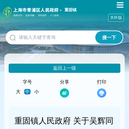
无
障
重固镇
碍
关怀版
操
作
说
搜一下
明
跳
转
到
网
返回上一级
站
导
航
字号
分享
打印
区
大
中
小
跳
转
到
主
要
重固镇人民政府 关于吴辉同
内