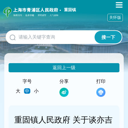
无
障
重固镇
碍
关怀版
操
作
说
搜一下
明
跳
转
到
网
返回上一级
站
导
航
字号
分享
打印
区
大
中
小
跳
转
到
主
要
重固镇人民政府 关于谈亦吉
内