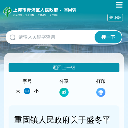
无
障
重固镇
碍
关怀版
操
作
说
搜一下
明
跳
转
到
网
返回上一级
站
导
航
字号
分享
打印
区
大
中
小
跳
转
到
主
要
重固镇人民政府关于盛冬平
内