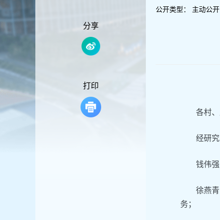
容
公开类型：
主动公开
区
域
分享
打印
各村、
经研究
钱伟强
徐燕青
务；