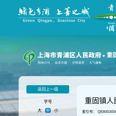
无
障
碍
操
作
说
明
跳
转
到
重
网
站
导
航
区
跳
返回上一级
转
到
重固镇人
主
字号
要
大
中
小
内
索引号：
QE800300