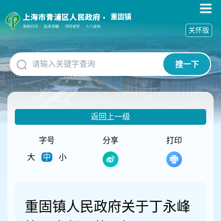
无
障
重固镇
碍
关怀版
操
作
说
搜一下
明
跳
转
到
网
返回上一级
站
导
航
字号
分享
打印
区
大
中
小
跳
转
到
主
要
重固镇人民政府关于丁永峰
内