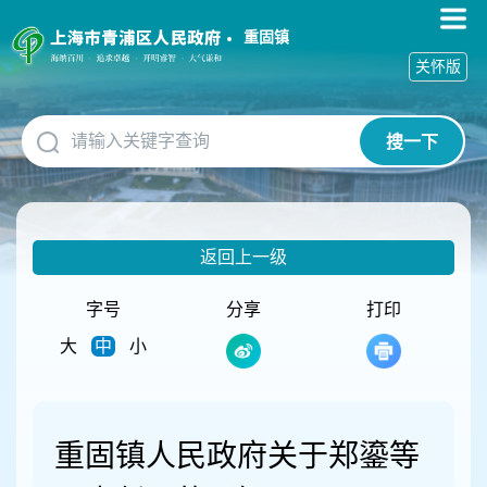
无
障
重固镇
碍
关怀版
操
作
说
搜一下
明
跳
转
到
网
返回上一级
站
导
航
字号
分享
打印
区
大
中
小
跳
转
到
主
要
重固镇人民政府关于郑鎏等
内