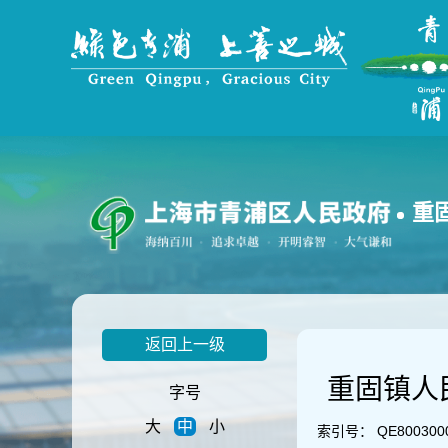
无
障
碍
操
作
说
明
跳
转
到
重
网
站
导
航
区
跳
返回上一级
转
到
重固镇人
主
字号
要
大
中
小
内
索引号：
QE800300