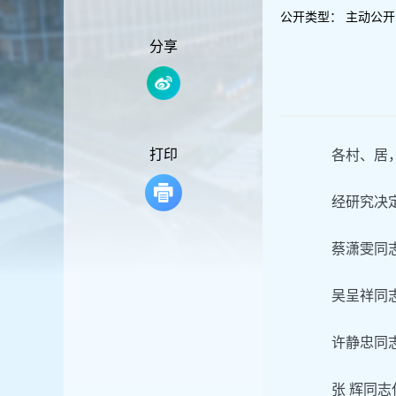
容
公开类型：
主动公开
区
域
分享
打印
各村、居
经研究决定
蔡潇雯同志
吴呈祥同志
许静忠同志
张 辉同志