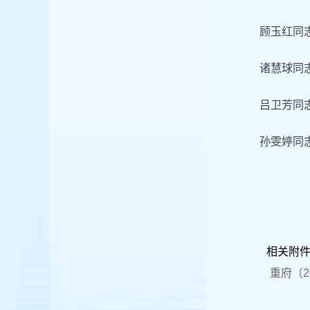
顾玉红同志
诸慧球同志
吕卫芳同志
孙雯婷同志
相关附
重府〔2