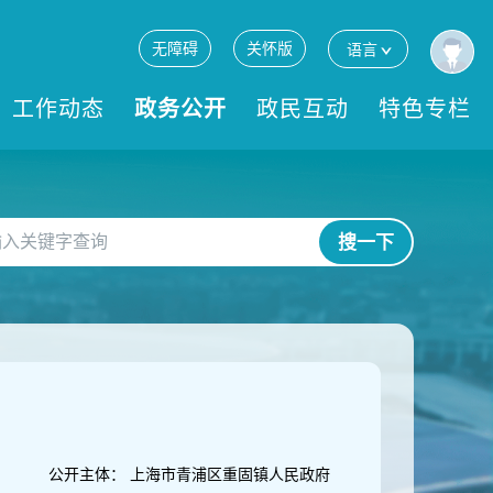
无障碍
关怀版
语言
工作动态
政务公开
政民互动
特色专栏
搜一下
公开主体：
上海市青浦区重固镇人民政府