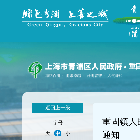
无
障
碍
操
作
说
明
跳
转
到
重
网
站
导
航
区
跳
返回上一级
转
到
重固镇人
主
字号
要
通知
大
中
小
内