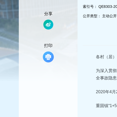
容
区
索引号：
QE8303-20
域
分享
公开类型：
主动公开
打印
各村（居）
为深入贯彻
全事故隐患
2020年4月
重固镇“1+