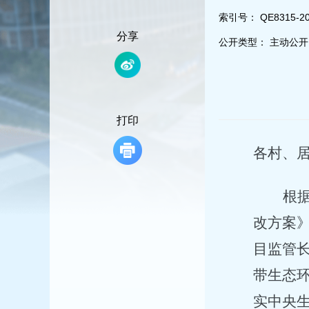
容
区
索引号：
QE8315-20
域
分享
公开类型：
主动公开
打印
各村、
根
改方案
目监管长
带生态
实中央