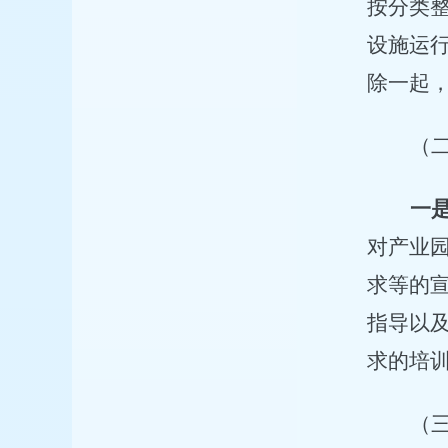
按分类
设施运
除一起
（
一
对产业
求等的
指导以
求的培
（