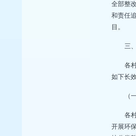
全部整
和责任
目。
三
各
如下长
（
各
开展环