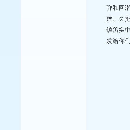
弹和回
建、久
镇落实
发给你