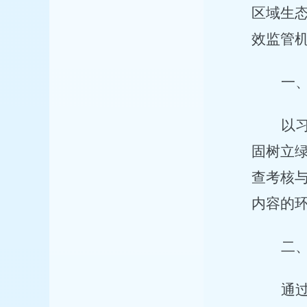
区域生
效监管
一
以
固树立
查考核
内容的
二
通