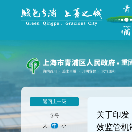
无
障
碍
操
作
说
明
跳
转
到
重
网
站
导
航
区
跳
返回上一级
转
到
关于印发
主
字号
要
效监管机
大
中
小
内