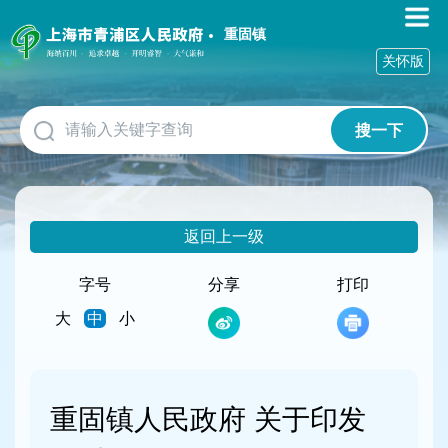
无
障
重固镇
碍
关怀版
操
作
说
搜一下
明
跳
转
到
网
返回上一级
站
导
航
字号
分享
打印
区
大
中
小
跳
转
到
主
要
重固镇人民政府 关于印发
内