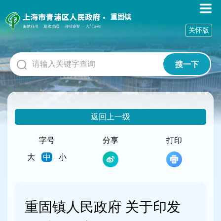
无
障
重固镇
碍
关怀版
操
作
说
搜一下
明
跳
转
到
网
返回上一级
站
导
航
字号
分享
打印
区
大
中
小
跳
转
到
主
要
重固镇人民政府 关于印发
内