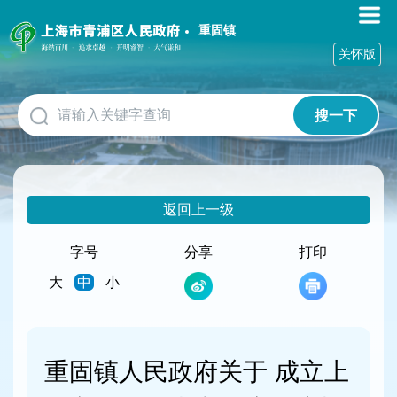
无
障
重固镇
碍
关怀版
操
作
说
搜一下
明
跳
转
到
网
返回上一级
站
导
航
字号
分享
打印
区
大
中
小
跳
转
到
主
要
重固镇人民政府关于 成立上
内