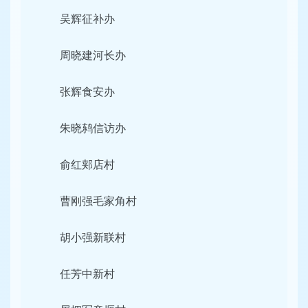
吴辉征补办
周晓建河长办
张辉食安办
朱晓鸫信访办
俞红郏店村
曹刚强毛家角村
胡小强新联村
任芳中新村