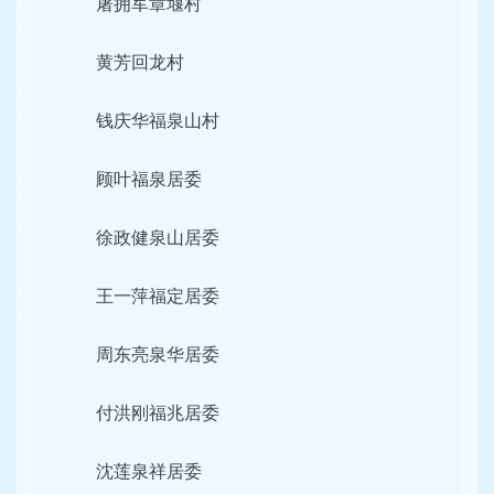
屠拥军章堰村
黄芳回龙村
钱庆华福泉山村
顾叶福泉居委
徐政健泉山居委
王一萍福定居委
周东亮泉华居委
付洪刚福兆居委
沈莲泉祥居委