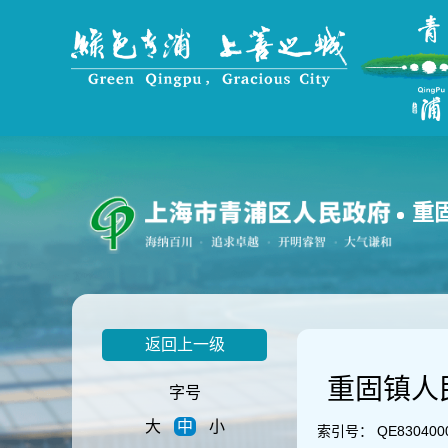
无
障
碍
操
作
说
明
跳
转
到
重
网
站
导
航
区
跳
返回上一级
转
到
重固镇人
主
字号
要
大
中
小
内
索引号：
QE830400