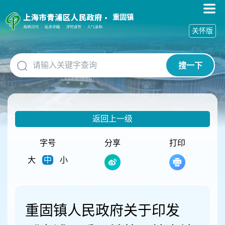
无
障
重固镇
碍
关怀版
操
作
说
搜一下
明
跳
转
到
网
返回上一级
站
导
航
字号
分享
打印
区
大
中
小
跳
转
到
主
要
重固镇人民政府关于印发
内