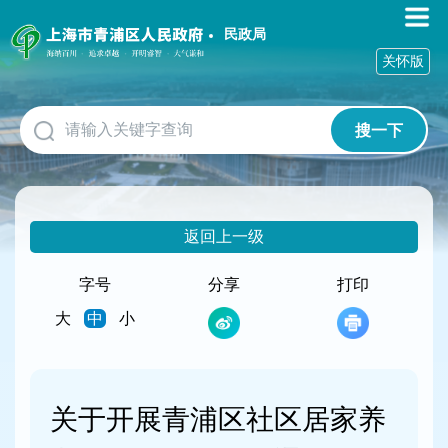
无
障
民政局
碍
关怀版
操
作
说
搜一下
明
跳
转
到
网
返回上一级
站
导
航
字号
分享
打印
区
大
中
小
跳
转
到
主
要
关于开展青浦区社区居家养
内