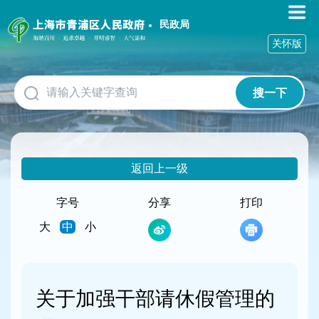
无
障
民政局
碍
关怀版
操
作
说
搜一下
明
跳
转
到
网
返回上一级
站
导
航
字号
分享
打印
区
大
中
小
跳
转
到
主
要
关于加强干部请休假管理的
内