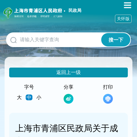
无
障
民政局
碍
关怀版
操
作
说
搜一下
明
跳
转
到
网
返回上一级
站
导
航
字号
分享
打印
区
大
中
小
跳
转
到
主
要
上海市青浦区民政局关于成
内