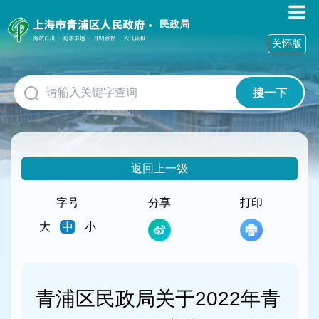
无
障
民政局
碍
关怀版
操
作
说
搜一下
明
跳
转
到
网
返回上一级
站
导
航
字号
分享
打印
区
大
中
小
跳
转
到
主
要
青浦区民政局关于2022年青
内