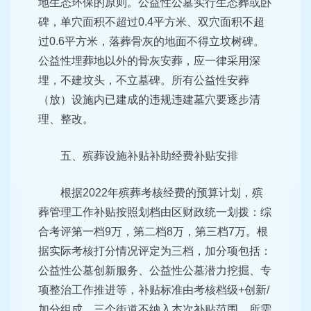
地生态环保的原则。公益性公墓实行生态葬或卧
碑，单穴面积不超过0.4平方米、双穴面积不超
过0.6平方米，落葬骨灰的地面不得立坟树碑。
公益性埋葬地以外的骨灰安葬，应一律采用深
埋，不建坟头，不立墓碑。所有公益性安葬
（放）设施内已建成的违规违建墓穴要逐步清
理、整改。
五、殡葬设施补贴补助经费补贴安排
根据2022年殡葬考核经费的预算计划，殡
葬管理工作补贴按照划档由区财政统一划拨：综
合考评第一档9万，第二档8万，第三档7万。根
据实际考核打分情况评定为三档，加分项包括：
公益性公墓创新服务、公益性公墓潜力挖掘、专
项整治工作推进等，补贴标准由考核档级+创新/
加分组成。三个街道不纳入本次补贴范围，所需