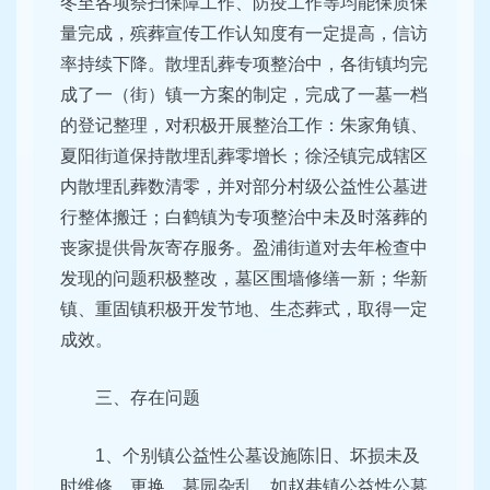
冬至各项祭扫保障工作、防疫工作等均能保质保
量完成，殡葬宣传工作认知度有一定提高，信访
率持续下降。散埋乱葬专项整治中，各街镇均完
成了一（街）镇一方案的制定，完成了一墓一档
的登记整理，对积极开展整治工作：朱家角镇、
夏阳街道保持散埋乱葬零增长；徐泾镇完成辖区
内散埋乱葬数清零，并对部分村级公益性公墓进
行整体搬迁；白鹤镇为专项整治中未及时落葬的
丧家提供骨灰寄存服务。盈浦街道对去年检查中
发现的问题积极整改，墓区围墙修缮一新；华新
镇、重固镇积极开发节地、生态葬式，取得一定
成效。
三、存在问题
1、个别镇公益性公墓设施陈旧、坏损未及
时维修、更换，墓园杂乱，如赵巷镇公益性公墓